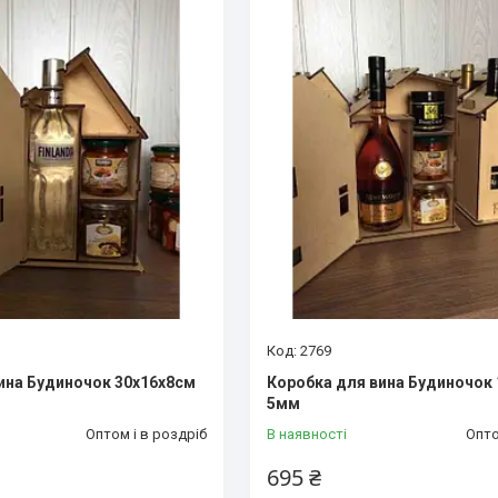
2769
ина Будиночок 30х16х8см
Коробка для вина Будиночок
5мм
Оптом і в роздріб
В наявності
Опто
695 ₴