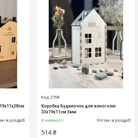
2768
 19х11х28см
Коробка Будиночок для алкоголю
33х19х11см 3мм
м і в роздріб
В наявності
Оптом і в роздріб
514 ₴