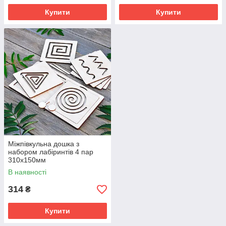
Купити
Купити
Міжпівкульна дошка з
набором лабіринтів 4 пар
310х150мм
В наявності
314
₴
Купити