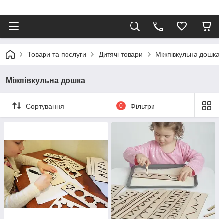
Товари та послуги
Дитячі товари
Міжпівкульна дошк
Міжпівкульна дошка
Сортування
0
Фільтри