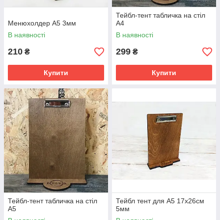
Тейбл-тент табличка на стіл
Менюхолдер А5 3мм
А4
В наявності
В наявності
210
299
₴
₴
Купити
Купити
Тейбл-тент табличка на стіл
Тейбл тент для A5 17х26см
А5
5мм