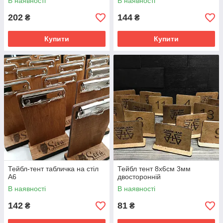
В наявності
В наявності
202
144
₴
₴
Купити
Купити
Тейбл-тент табличка на стіл
Тейбл тент 8х6см 3мм
А6
двосторонній
В наявності
В наявності
142
81
₴
₴