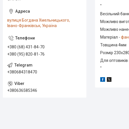
"
Весільний бан
вулиця Богдана Хмельницького,
Можливо вигот
Івано-Франківськ, Україна
Можливо нанес
Матеріал -
фан
Товщина 4мм
+380 (68) 431-84-70
Розмір 230х2
+380 (95) 820-81-76
Для оптовиків і
"
+380684318470
+380636585346