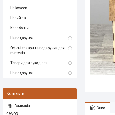
Helloween
Новий рік
Коробочки
На подарунок
Офісні товари та подарунки для
вчителів
Товари для рукоділля
На подарунок
Опис
GAVOR