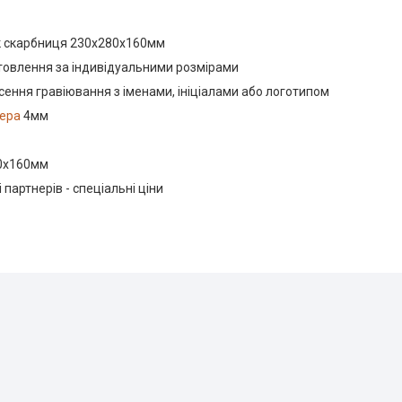
к скарбниця 230х280х160мм
овлення за індивідуальними розмірами
ення гравіювання з іменами, ініціалами або логотипом
ера
4мм
80х160мм
 партнерів - спеціальні ціни