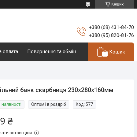
Кошик
+380 (68) 431-84-70
+380 (95) 820-81-76
а оплата
Повернення та обмін
Кошик
ільний банк скарбниця 230х280х160мм
В наявності
Оптом і в роздріб
Код:
577
9 ₴
зати оптові ціни