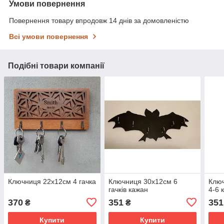
Умови повернення
Повернення товару впродовж 14 днів за домовленістю
Всі умови повернення
Подібні товари компанії
Ключниця 22х12см 4 гачка
Ключниця 30х12см 6
Ключ
гачків кажан
4-6 
370
351
351
₴
₴
Купити
Купити