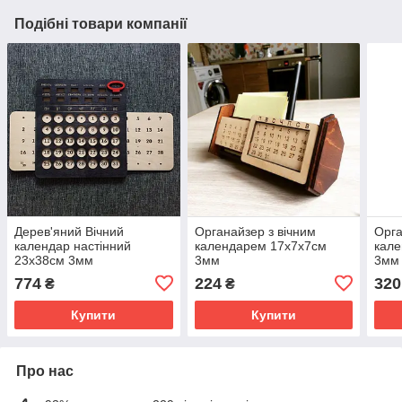
Подібні товари компанії
Дерев'яний Вічний
Органайзер з вічним
Орга
календар настінний
календарем 17х7х7см
кале
23х38см 3мм
3мм
3мм
774
224
320
₴
₴
Купити
Купити
Про нас