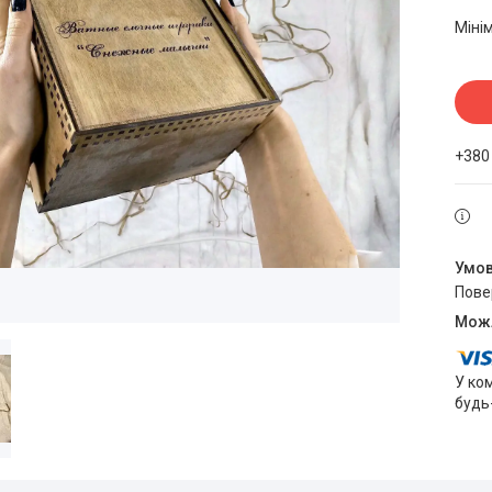
Міні
+380
пов
У ко
будь