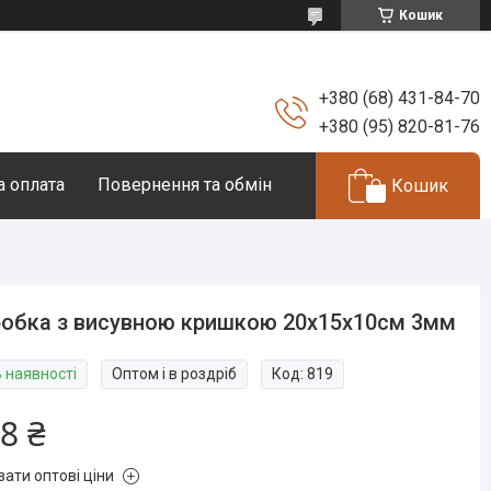
Кошик
+380 (68) 431-84-70
+380 (95) 820-81-76
а оплата
Повернення та обмін
Кошик
обка з висувною кришкою 20х15х10см 3мм
В наявності
Оптом і в роздріб
Код:
819
8 ₴
зати оптові ціни