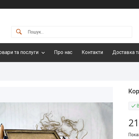
овари та послуги
Про нас
Контакти
Доставка т
Кор
21
Пока