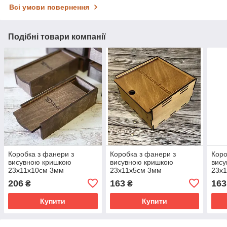
Всі умови повернення
Подібні товари компанії
Коробка з фанери з
Коробка з фанери з
Коро
висувною кришкою
висувною кришкою
вис
23х11х10см 3мм
23х11х5см 3мм
23х
206
163
163
₴
₴
Купити
Купити