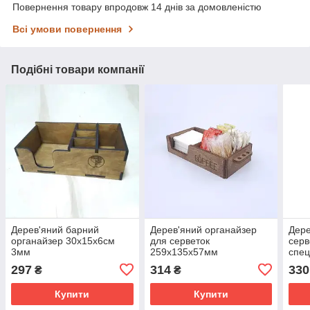
Повернення товару впродовж 14 днів за домовленістю
Всі умови повернення
Подібні товари компанії
Дерев'яний барний
Дерев'яний органайзер
Дере
органайзер 30х15х6см
для серветок
серв
3мм
259х135х57мм
спец
297
314
330
₴
₴
Купити
Купити