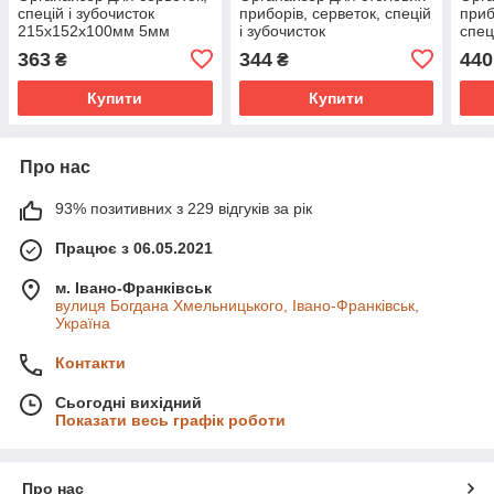
спецій і зубочисток
приборів, серветок, спецій
приб
215х152х100мм 5мм
і зубочисток
спец
174х162х121мм 5мм
5мм
363
344
440
₴
₴
Купити
Купити
Про нас
93% позитивних з 229 відгуків за рік
Працює з 06.05.2021
м. Івано-Франківськ
вулиця Богдана Хмельницького, Івано-Франківськ,
Україна
Контакти
Сьогодні вихідний
Показати весь графік роботи
Про нас