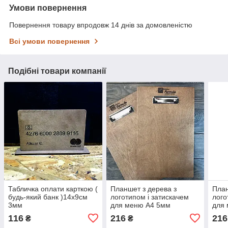
Умови повернення
Повернення товару впродовж 14 днів за домовленістю
Всі умови повернення
Подібні товари компанії
Табличка оплати карткою (
Планшет з дерева з
План
будь-який банк )14х9см
логотипом і затискачем
лого
3мм
для меню А4 5мм
для
116
216
216
₴
₴