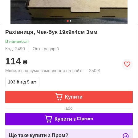
Рахівниця, Чек-бук 19х9х4см 3мм
В наявності
Код: 2490
Опт і роздріб
114
₴
Мінімальна сума замовлення на сайті — 250 ₴
103 ₴
від 5 шт.
Купити
або
Купити з
Що таке купити з Пром?