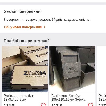
Умови повернення
Повернення товару впродовж 14 днів за домовленістю
Всі умови повернення
Подібні товари компанії
Рахівниця, Чек-бук
Рахівниця, Чек-бук
Рахі
19х9х4см 3мм
195х110х16мм 3+5мм
195
114
117
117
₴
₴