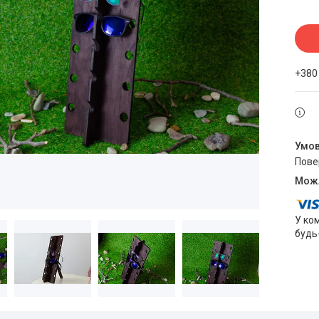
+380
пов
У ко
будь