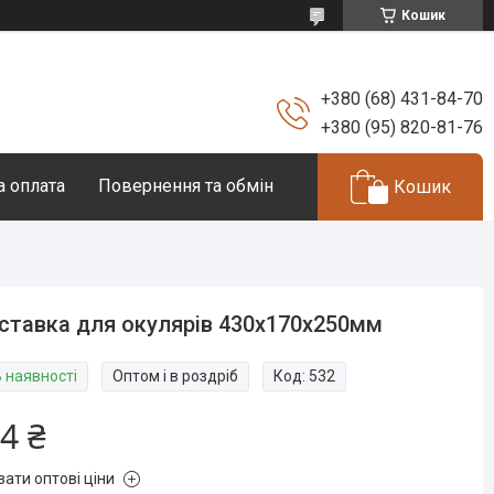
Кошик
+380 (68) 431-84-70
+380 (95) 820-81-76
а оплата
Повернення та обмін
Кошик
ставка для окулярів 430х170х250мм
В наявності
Оптом і в роздріб
Код:
532
4 ₴
зати оптові ціни