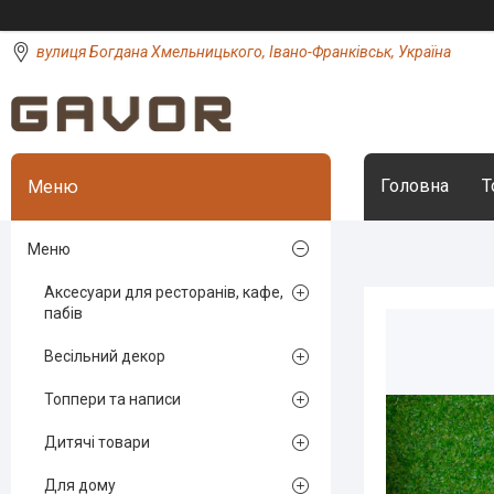
вулиця Богдана Хмельницького, Івано-Франківськ, Україна
Головна
Т
Меню
Аксесуари для ресторанів, кафе,
пабів
Весільний декор
Топпери та написи
Дитячі товари
Для дому