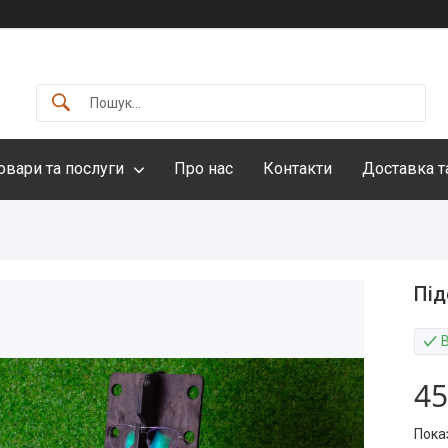
овари та послуги
Про нас
Контакти
Доставка т
Під
45
Пока