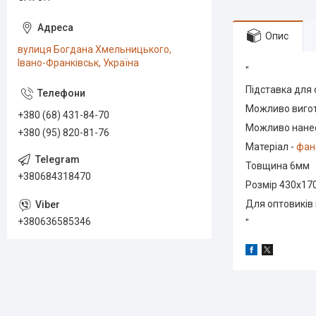
Опис
вулиця Богдана Хмельницького,
Івано-Франківськ, Україна
"
Підставка для
Можливо вигот
+380 (68) 431-84-70
Можливо нанес
+380 (95) 820-81-76
Матеріал -
фан
Товщина 6мм
+380684318470
Розмір 430х1
Для оптовиків і
+380636585346
"