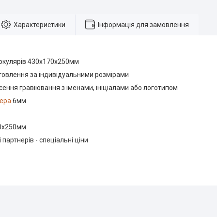
Характеристики
Інформація для замовлення
 окулярів 430х170х250мм
овлення за індивідуальними розмірами
ення гравіювання з іменами, ініціалами або логотипом
ера
6мм
70х250мм
 партнерів - спеціальні ціни