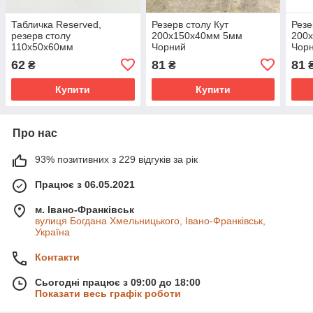
Табличка Reserved,
Резерв столу Кут
Резе
резерв столу
200х150х40мм 5мм
200
110х50х60мм
Чорний
Чор
62
81
81
₴
₴
Купити
Купити
Про нас
93% позитивних з 229 відгуків за рік
Працює з 06.05.2021
м. Івано-Франківськ
вулиця Богдана Хмельницького, Івано-Франківськ,
Україна
Контакти
Сьогодні працює з 09:00 до 18:00
Показати весь графік роботи