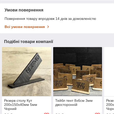
Умови повернення
Повернення товару впродовж 14 днів за домовленістю
Всі умови повернення
Подібні товари компанії
Резерв столу Кут
Тейбл тент 8х6см 3мм
Резе
200х150х40мм 5мм
двосторонній
200
Чорний
Чор