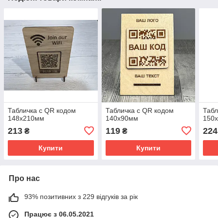
Табличка с QR кодом
Табличка с QR кодом
Табл
148x210мм
140х90мм
150
213
119
224
₴
₴
Купити
Купити
Про нас
93% позитивних з 229 відгуків за рік
Працює з 06.05.2021