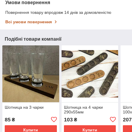
Умови повернення
Повернення товару впродовж 14 днів за домовленістю
Всі умови повернення
Подібні товари компанії
Шотница на 3 чарки
Шотница на 4 чарки
Шотн
290х55мм
100
85
103
207
₴
₴
Купити
Купити