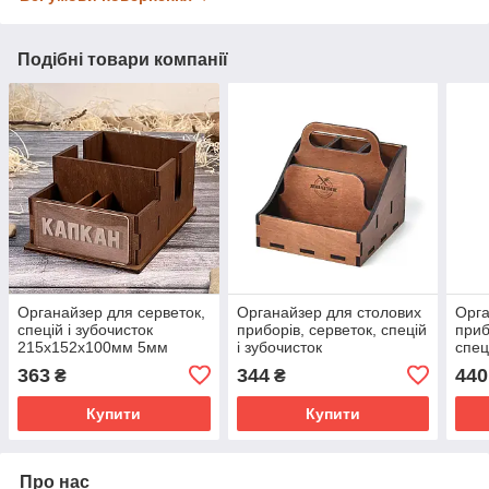
Подібні товари компанії
Органайзер для серветок,
Органайзер для столових
Орга
спецій і зубочисток
приборів, серветок, спецій
приб
215х152х100мм 5мм
і зубочисток
спец
174х162х121мм 5мм
5мм
363
344
440
₴
₴
Купити
Купити
Про нас