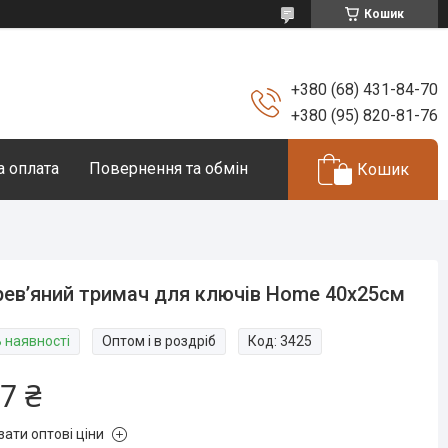
Кошик
+380 (68) 431-84-70
+380 (95) 820-81-76
а оплата
Повернення та обмін
Кошик
ев’яний тримач для ключів Home 40х25см
В наявності
Оптом і в роздріб
Код:
3425
7 ₴
зати оптові ціни