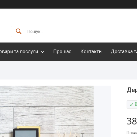
овари та послуги
Про нас
Контакти
Доставка т
Дер
38
Пока