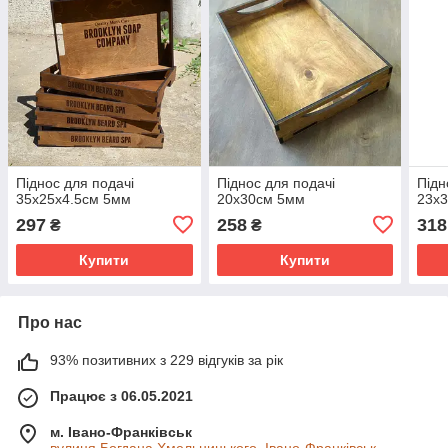
Піднос для подачі
Піднос для подачі
Підн
35х25х4.5см 5мм
20х30см 5мм
23х
297
258
318
₴
₴
Купити
Купити
Про нас
93% позитивних з 229 відгуків за рік
Працює з 06.05.2021
м. Івано-Франківськ
вулиця Богдана Хмельницького, Івано-Франківськ,