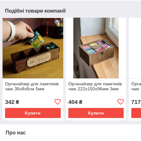
Подібні товари компанії
Органайзер для пакетиків
Органайзер для пакетиків
Орга
чаю 36x8x8см 5мм
чаю 222x150x96мм 3мм
чаю
342
404
717
₴
₴
Купити
Купити
Про нас